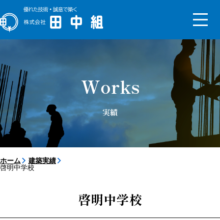
トップメッセージ
会社概要
Works
沿革
組織図
新社屋
実績
サステナビリティ
SDGs
ISO
コンプライアンス
事業継続計画
健康経営の取り組み
ESG基本方針
ホーム
建築実績
啓明中学校
【対談】2025年入社同期4人
【対談】経理部部長×入社2年
目
啓明中学校
採用サイト
先輩インタビュー