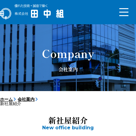
トップメッセージ
会社概要
Company
沿革
組織図
新社屋
会社案内
サステナビリティ
SDGs
ISO
コンプライアンス
事業継続計画
健康経営の取り組み
ESG基本方針
ホーム
会社案内
新社屋紹介
【対談】2025年入社同期4人
【対談】経理部部長×入社2年
目
新社屋紹介
New office building
採用サイト
先輩インタビュー