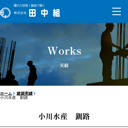
トップメッセージ
会社概要
Works
沿革
組織図
新社屋
実績
サステナビリティ
SDGs
ISO
コンプライアンス
事業継続計画
健康経営の取り組み
ESG基本方針
ホーム
建築実績
小川水産 釧路
【対談】2025年入社同期4人
【対談】経理部部長×入社2年
目
小川水産 釧路
採用サイト
先輩インタビュー