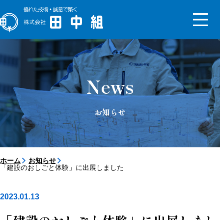
トップメッセージ
会社概要
News
沿革
組織図
新社屋
お知らせ
サステナビリティ
SDGs
ISO
コンプライアンス
事業継続計画
健康経営の取り組み
ESG基本方針
ホーム
お知らせ
「建設のおしごと体験」に出展しました
【対談】2025年入社同期4人
【対談】経理部部長×入社2年
目
2023.01.13
採用サイト
先輩インタビュー