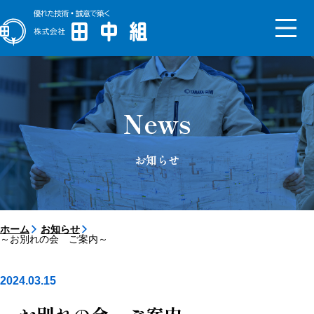
トップメッセージ
会社概要
News
沿革
組織図
新社屋
お知らせ
サステナビリティ
SDGs
ISO
コンプライアンス
事業継続計画
健康経営の取り組み
ESG基本方針
ホーム
お知らせ
～お別れの会 ご案内～
【対談】2025年入社同期4人
【対談】経理部部長×入社2年
目
2024.03.15
採用サイト
先輩インタビュー