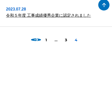
arrow_upward
2023.07.28
令和５年度 工事成績優秀企業に認定されました
1
…
3
4
〒060-0006
札幌市中央区北6条西11丁目26番地
tel.011-611-3331（代表）
fax.011-612-4110
TOP
会社案内
実績
サステナビリティ
採用情報
協力会社の皆様へ
お知らせ
リンク集
プライバシーポリシー
情報セキュリティ基本方針