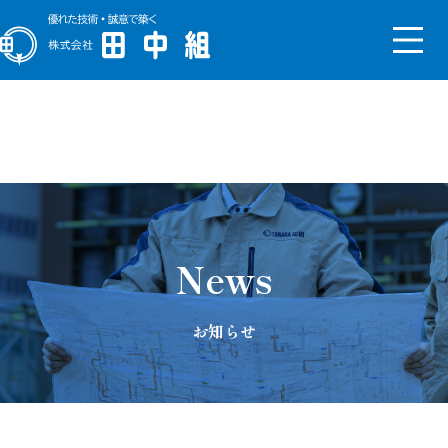
トップメッセージ
会社概要
沿革
組織図
新社屋
News
サステナビリティ
SDGs
ISO
コンプライアンス
事業継続計画
健康経営の取り組み
ESG基本方針
お知らせ
【対談】2025年入社同期4人
【対談】経理部部長×入社2年
目
採用サイト
先輩インタビュー